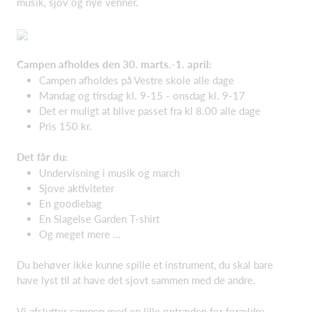
musik, sjov og nye venner.
Campen afholdes den 30. marts.-1. april:
Campen afholdes på Vestre skole alle dage
Mandag og tirsdag kl. 9-15 - onsdag kl. 9-17
Det er muligt at blive passet fra kl 8.00 alle dage
Pris 150 kr.
Det får du:
Undervisning i musik og march
Sjove aktiviteter
En goodiebag
En Slagelse Garden T-shirt
Og meget mere ...
Du behøver ikke kunne spille et instrument, du skal bare
have lyst til at have det sjovt sammen med de andre.
Vi afslutter campen med en lille optræden for forældre.