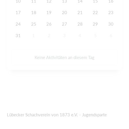
10
11
12
13
14
15
16
17
18
19
20
21
22
23
24
25
26
27
28
29
30
31
1
2
3
4
5
6
Keine Aktivitäten an diesem Tag
Lübecker Schachverein von 1873 e.V. - Jugendsparte