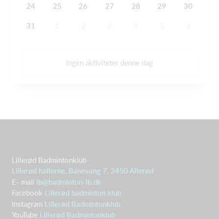
24
25
26
27
28
29
30
31
1
2
3
4
5
6
Ingen aktiviteter denne dag
Lillerød Badmintonklub
Lillerød hallerne, Banevang 7, 3450 Allerød
E- mail
lb@badminton-lb.dk
Facebook
Lillerød badminton klub
Instagram
Lillerød Badmintonklub
YouTube
Lillerød Badmintonklub