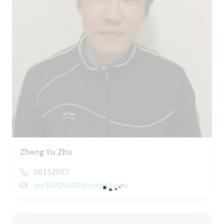
Zheng Yu Zhu
50152077
zzy20728680@hotmail.com