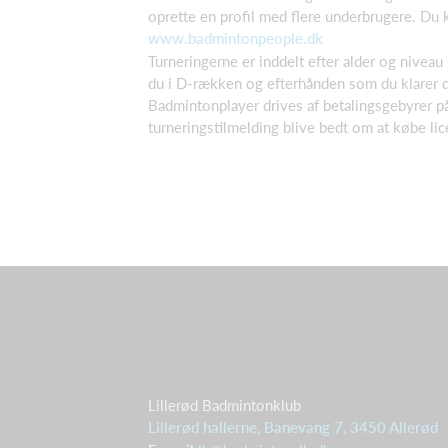
oprette en profil med flere underbrugere. Du
www.badmintonpeople.dk
Turneringerne er inddelt efter alder og niveau
du i D-rækken og efterhånden som du klarer di
Badmintonplayer drives af betalingsgebyrer på
turneringstilmelding blive bedt om at købe li
Lillerød Badmintonklub
Lillerød hallerne, Banevang 7, 3450 Allerød