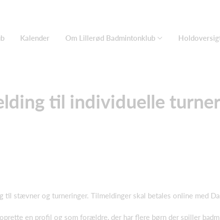
ub
Kalender
Om Lillerød Badmintonklub
Holdoversig
lding til individuelle turne
g til stævner og turneringer. Tilmeldinger skal betales online med Dan
u oprette en profil og som forældre, der har flere børn der spiller ba