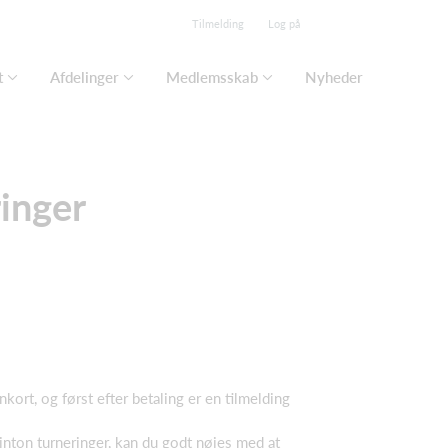
Tilmelding
Log på
t
Afdelinger
Medlemsskab
Nyheder
ringer
kort, og først efter betaling er en tilmelding
dminton turneringer, kan du godt nøjes med at