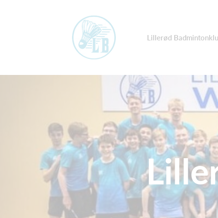
Lillerød Badmintonkl
Lill