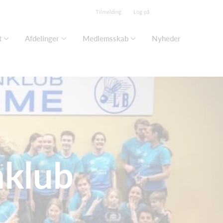
Tilmelding
Log på
t
Afdelinger
Medlemsskab
Nyheder
nklub