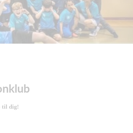
onklub
til dig!