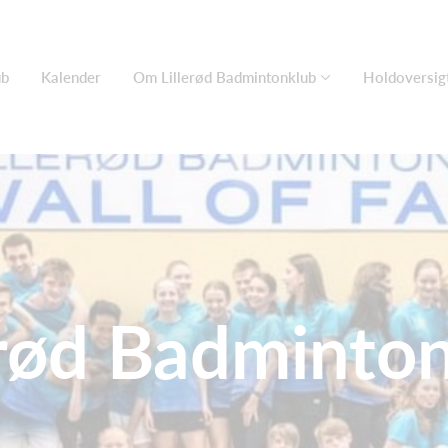
ub
Kalender
Om Lillerød Badmintonklub
Holdoversig
erød Badminto