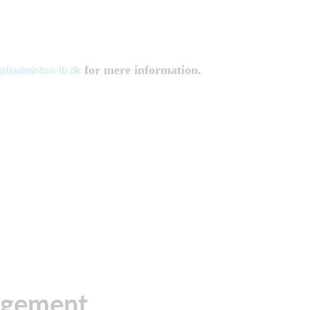
for mere information.
badminton-lb.dk
agement