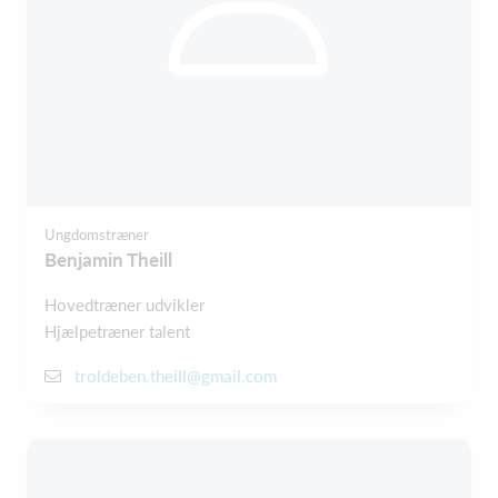
Ungdomstræner
Benjamin Theill
Hovedtræner udvikler
Hjælpetræner talent
troldeben.theill@gmail.com