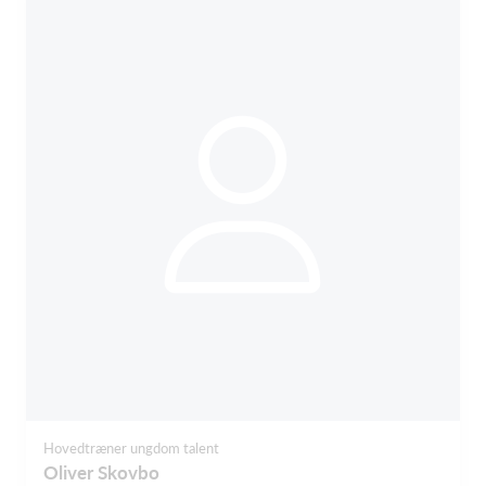
Hovedtræner ungdom talent
Oliver Skovbo