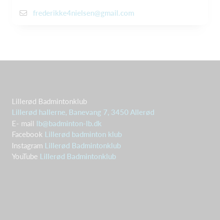
frederikke4nielsen@gmail.com
Lillerød Badmintonklub
Lillerød hallerne, Banevang 7, 3450 Allerød
E- mail
lb@badminton-lb.dk
Facebook
Lillerød badminton klub
Instagram
Lillerød Badmintonklub
YouTube
Lillerød Badmintonklub