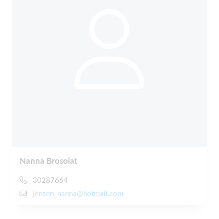
Nanna Brosolat
30287664
jensen_nanna@hotmail.com