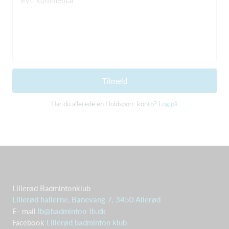
Tilmeld
Har du allerede en Holdsport-konto?
Log på
Lillerød Badmintonklub
Lillerød hallerne, Banevang 7, 3450 Allerød
E- mail
lb@badminton-lb.dk
Facebook
Lillerød badminton klub