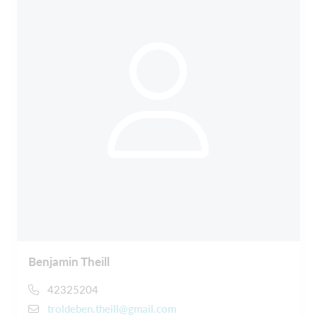
Benjamin Theill
42325204
troldeben.theill@gmail.com