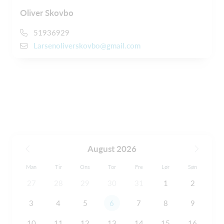
Oliver Skovbo
51936929
Larsenoliverskovbo@gmail.com
August 2026
Man
Tir
Ons
Tor
Fre
Lør
Søn
27
28
29
30
31
1
2
3
4
5
6
7
8
9
10
11
12
13
14
15
16