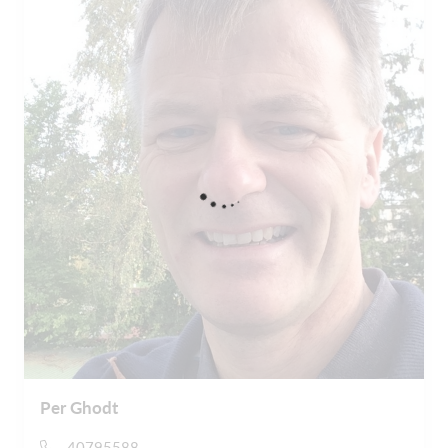
Per Ghodt
40795588