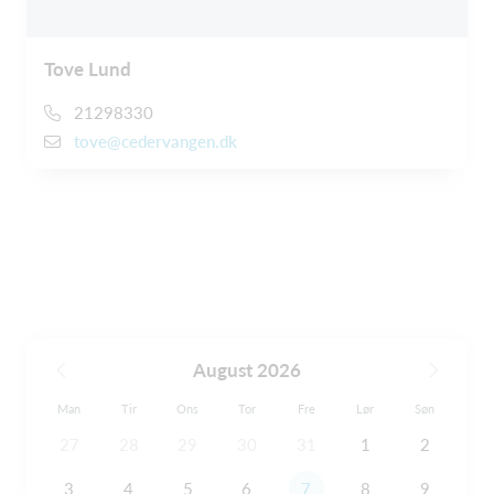
Tove Lund
21298330
tove@cedervangen.dk
August 2026
Man
Tir
Ons
Tor
Fre
Lør
Søn
27
28
29
30
31
1
2
3
4
5
6
7
8
9