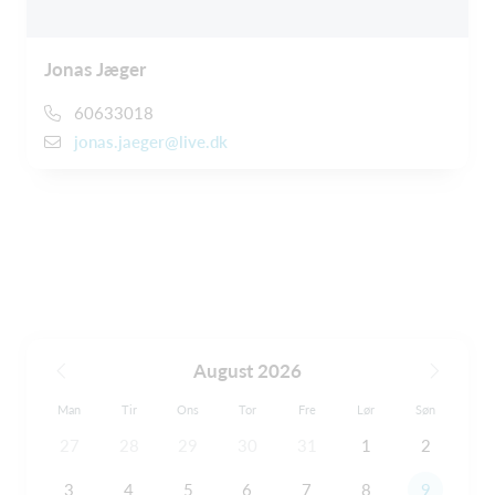
Jonas Jæger
60633018
jonas.jaeger@live.dk
August 2026
Man
Tir
Ons
Tor
Fre
Lør
Søn
27
28
29
30
31
1
2
3
4
5
6
7
8
9