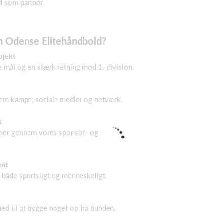
d som partner.
en Odense Elitehåndbold?
ojekt
e mål og en stærk retning mod 1. division.
em kampe, sociale medier og netværk.
k
oner gennem vores sponsor- og
ent
 både sportsligt og menneskeligt.
ed til at bygge noget op fra bunden.