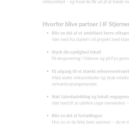
virksomhed – og hvad du får ud af at træde in
Hvorfor blive partner i IF Stjern
Bliv en del af et ambitiøst herre elitepr
Vær med fra starten i et projekt med klar
Styrk din synlighed lokalt
Få eksponering i Odense og på Fyn genn
Få adgang til et stærkt erhvervsnetvær
Mød andre virksomheder og skab relati
netværksarrangementer.
Støt talentudvikling og lokalt engagem
Vær med til at udvikle unge mennesker –
Bliv en del af fortællingen
Hos os er du ikke bare sponsor – du er m