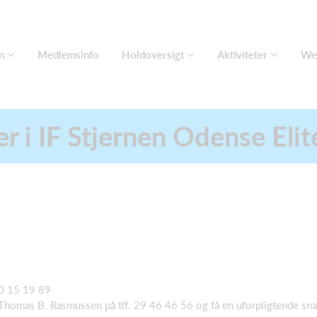
n
Medlemsinfo
Holdoversigt
Aktiviteter
We
er i IF Stjernen Odense El
20 15 19 89
 Thomas B. Rasmussen på tlf. 29 46 46 56 og få en uforpligtende snak 