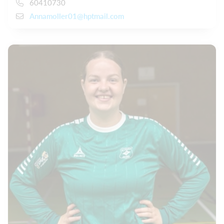
60410730
Annamoller01@hptmail.com