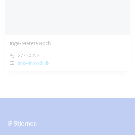
Inge-Merete Koch
27270399
imk@imkoch.dk
IF Stjernen