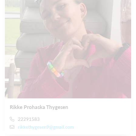
Rikke Prohaska Thygesen
22291583
rikkethygesen9@gmail.com