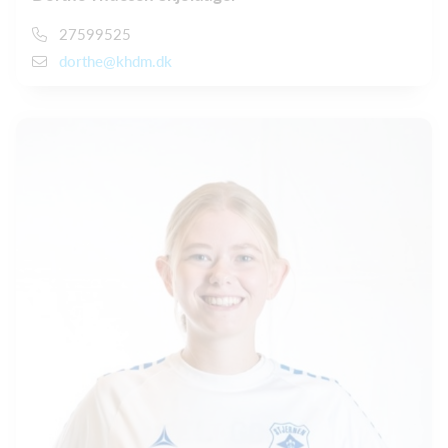
27599525
dorthe@khdm.dk