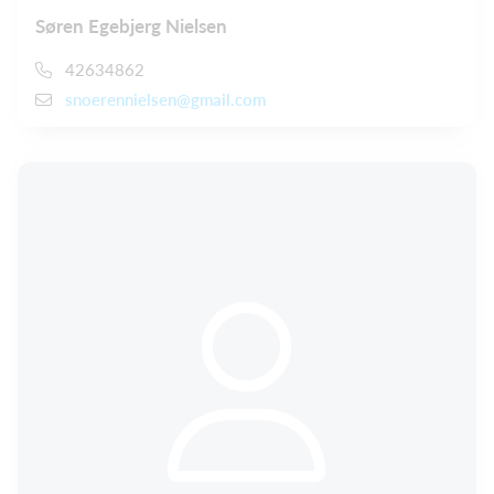
Søren Egebjerg Nielsen
42634862
snoerennielsen@gmail.com