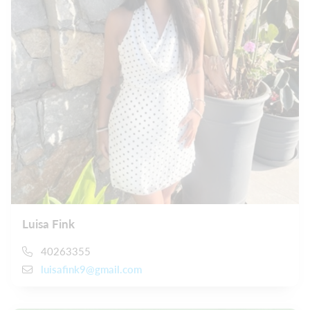
Luisa Fink
40263355
luisafink9@gmail.com