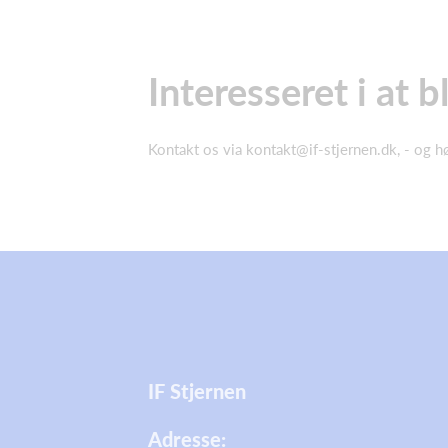
Interesseret i at 
Kontakt os via
kontakt@if-stjernen.dk
, - og 
IF Stjernen
Adresse: