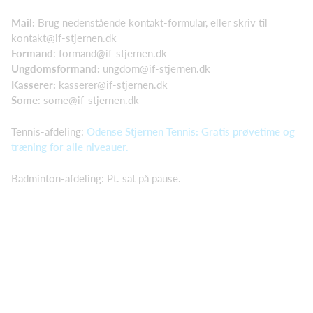
Mail:
Brug nedenstående kontakt-formular, eller skriv til
kontakt@if-stjernen.dk
Formand
:
formand@if-stjernen.dk
Ungdomsformand:
ungdom@if-stjernen.dk
Kasserer:
kasserer@if-stjernen.dk
Some
:
some@if-stjernen.dk
Tennis-afdeling:
Odense Stjernen Tennis: Gratis prøvetime og
træning for alle niveauer.
Badminton-afdeling: Pt. sat på pause.