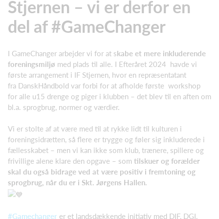
Stjernen – vi er derfor en
del af #GameChanger
I GameChanger arbejder vi for
at s
kabe et mere inkluderende
foreningsmiljø
med plads til alle. I Efteråret 2024 havde vi
første arrangement i IF Stjernen, hvor en repræsentatant
fra DanskHåndbold var forbi for at afholde første workshop
for alle u15 drenge og piger i klubben – det blev til en aften om
bl.a. sprogbrug, normer og værdier.
Vi er stolte af at være med til at rykke lidt til kulturen i
foreningsidrætten, så flere er trygge og føler sig inkluderede i
fællesskabet – men vi kan ikke som klub, trænere, spillere og
frivillige alene klare den opgave – som
tilskuer og forælder
skal du også bidrage ved at være positiv i fremtoning og
sprogbrug, når du er i Skt. Jørgens Hallen.
#Gamechanger
er et landsdækkende initiativ med DIF, DGI,