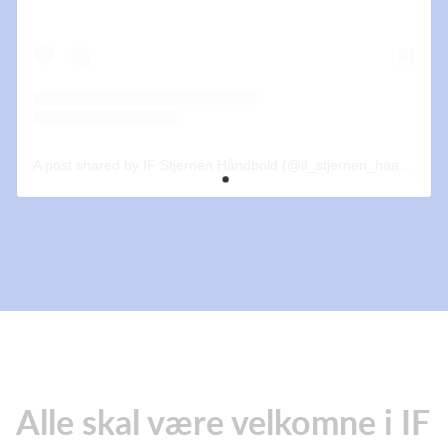
A post shared by IF Stjernen Håndbold (@if_stjernen_haandbold)
Alle skal være velkomne i IF