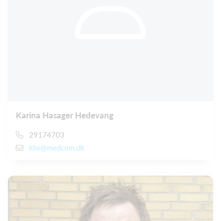
Karina Hasager Hedevang
29174703
khs@medcom.dk