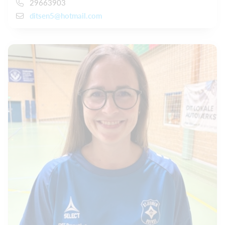
29663903
ditsen5@hotmail.com