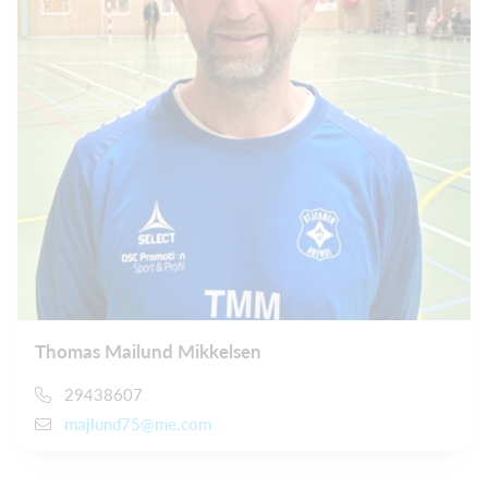
Thomas Mailund Mikkelsen
29438607
majlund75@me.com