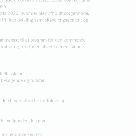
025.
marts 2023, hvor der blev afholdt borgermøde.
e ift. idéudvikling samt skabe engagement og
sammensat til et program for den kommende
 kultur og fritid, med afsæt i nedenstående
fællesskabet
 besøgende og turister
den bliver attraktiv for lokale og
de muligheder, den giver
m for byfornyelsen
her