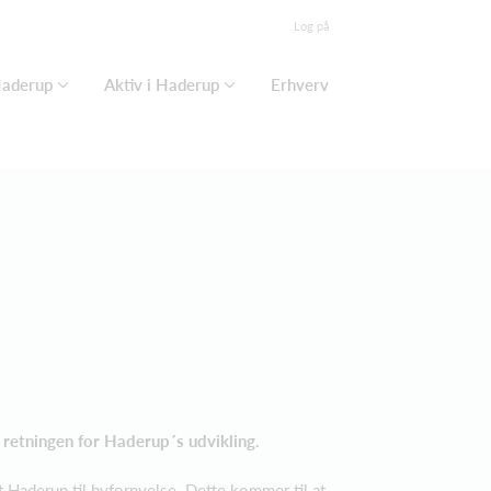
Log på
Haderup
Aktiv i Haderup
Erhverv
er retningen for Haderup´s udvikling.
Haderup til byfornyelse. Dette kommer til at