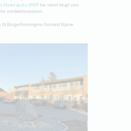
for Haderup fra 2009
har været brugt som
m for områdefornyelsen.
s til Borgerforeningens formand Bjarne