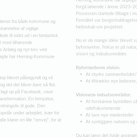
forgå løbende i årene 2023-2
Processen startede tilbage i 
Formålet var borgerinddragels
intenst fra både kommune og
fælleskab om projektet.
kønnelse af vigtige
e til sidst ud i en fantastisk
Nu er de mange idéer blevet 
R med tilhørende
byfornyelse. Fokus er på natur,
s Anlæg og nyt torv ved
vision og indsatsområder.
arbejde har Herning Kommune
Byfornyelsens vision:
At styrke sammenholdet/
top blevet påbegyndt og vil
At tiltrække nye beboere,
g det det bliver bare så flot.
 lagt op på Facebook, viser
Visionens indsatsområder:
ransformation. En fornyelse,
At forskønne bymidten så 
tningsliv til gode. Den
udefrakommende
pstår under arbejdet, især for
At lave nye mødesteder
klarer en lille ”omvej”, for at
At synliggøre naturen og 
Du kan læse det fulde progra