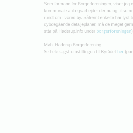
Som formand for Borgerforeningen, viser jeg 
kommunale anlægsarbejder der nu og til somme
rundt om i vores by. Såfremt enkelte har lyst ti
dybdegående detaljeplaner, må de meget gerne
borgerforeningen
står på Haderup.info under
)
Mvh. Haderup Borgerforening
Se hele sagsfremstillingen til Byrådet
her
(pun