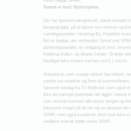
vores dejlige SPAR.
Svaret er kort: Byfornyelse.
Der har igennem længere tid, været arbejdet 
borgergruppe, på at danne nye rammer og fors
samlingspunkter i Haderup By. Projektet munded
flot ny byplan, der omhandler Torvet ved SPA
parkeringsarealer, ny nedgang til Jens Jensen
Haderup Kultur- og Idræts Center. Til dette 
bevilliget ikke mindre end tæt ved 6,1 mio.kr.
Arbejdet er, som mange sikkert har erfaret, ne
samlet set strække sig frem til sommerferien, o
Seneste indslag fra TV Midtvest, som også er
ikke det kæmpe potentiale der ligger i denne t
som med tid kommer alle byens borger og forre
fokuserer meget på de her og nu ulemper der o
SPAR, men også kunderne. Men mon ikke vi alle 
vedblive med at støtte vores SPAR.