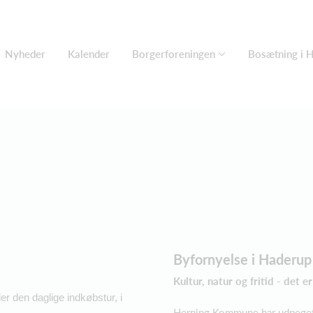
Nyheder
Kalender
Borgerforeningen
Bosætning i 
Byfornyelse i Haderup
Kultur, natur og fritid - det 
r den daglige indkøbstur, i
Herning Kommune har udpeget 