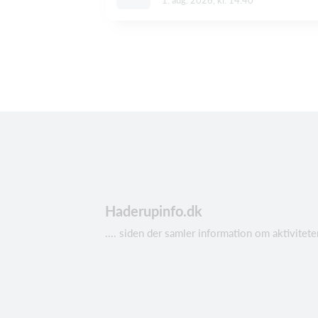
Haderupinfo.dk
.... siden der samler information om aktivit