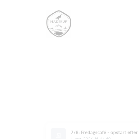
7/8: Fredagscafé - opstart efte
1. aug. 2026, kl. 14.40