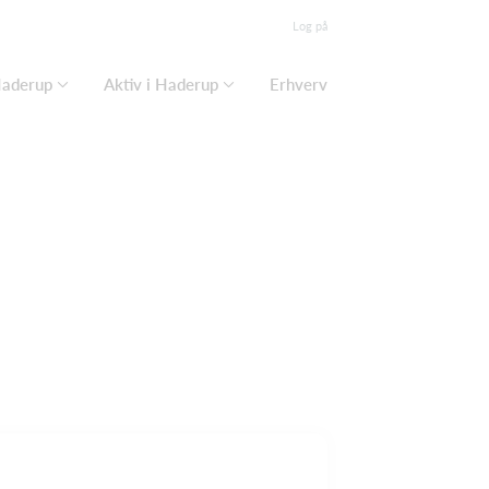
Log på
Haderup
Aktiv i Haderup
Erhverv