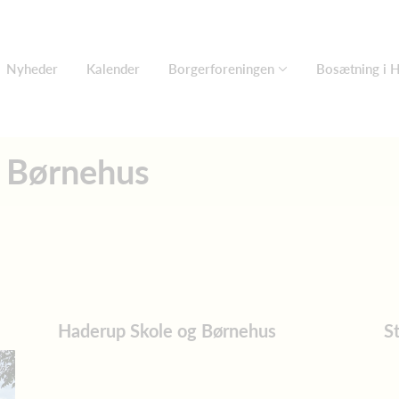
Nyheder
Kalender
Borgerforeningen
Bosætning i 
 Børnehus
Haderup Skole og Børnehus
S