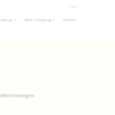
Log på
Haderup
Aktiv i Haderup
Erhverv
tøtteforeningen