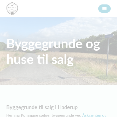
Byggegrunde og
huse til salg
Byggegrunde til salg i Haderup
Herning Kommune sælger byggegrunde ved
Åskrænten og