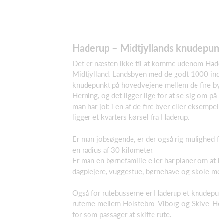
Haderup – Midtjyllands knudepun
Det er næsten ikke til at komme udenom Had
Midtjylland. Landsbyen med de godt 1000 ind
knudepunkt på hovedvejene mellem de fire by
Herning, og det ligger lige for at se sig om p
man har job i en af de fire byer eller eksempe
ligger et kvarters kørsel fra Haderup.
Er man jobsøgende, er der også rig mulighed fo
en radius af 30 kilometer.
Er man en børnefamilie eller har planer om at 
dagplejere, vuggestue, børnehave og skole m
Også for rutebusserne er Haderup et knudepun
ruterne mellem Holstebro-Viborg og Skive-H
for som passager at skifte rute.