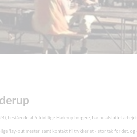
aderup
4), bestående af 5 frivillige Haderup borgere, har nu afsluttet arbe
elige 'lay-out mester' samt kontakt til trykkeriet - stor tak for det, o