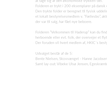
at tage sig af den økonomiske trykkeri-del.
Folderen er trykt i 200 eksemplarer på dansk
Den trykte folder er beregnet til fysisk uddeli
et lokalt bestyrelsesmedlem v. ”Fællesbo”, ak
der var til salg, har fået nye beboere.
Folderen ”Velkommen til Haderup” kan du fi
herboende eller evt. folk, der overvejer et flyt
Der foruden vil hvert medlem af, HKIC´s best
Udvalget består af de 5:
Bente Nielsen, Skovvænget - Hanne Jacobsen,
Samt lay-out: Vibeke Ulsø Jensen, Egeskrænt