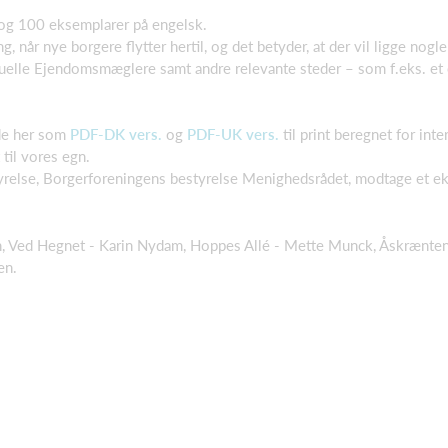
 og 100 eksemplarer på engelsk.
ng, når nye borgere flytter hertil, og det betyder, at der vil ligge n
tuelle Ejendomsmæglere samt andre relevante steder – som f.eks. et e
nde her som
PDF-DK vers.
​ og
PDF-UK vers.
​ til print beregnet for in
 til vores egn.
yrelse, Borgerforeningens bestyrelse Menighedsrådet, modtage et e
 Ved Hegnet - Karin Nydam, Hoppes Allé - Mette Munck, Åskrænten o
en.