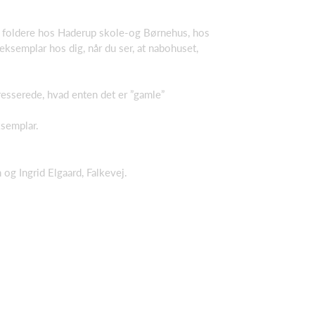
ogle foldere hos Haderup skole-og Børnehus, hos
ksemplar hos dig, når du ser, at nabohuset,
teresserede, hvad enten det er ”gamle”
ksemplar.
g Ingrid Elgaard, Falkevej.