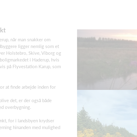
kt
erup, når man snakker om
byggere ligger nemlig som et
er Holstebro, Skive, Viborg og
å boligmarkedet i Haderup, hvis
lvis på Flyvestation Karup, som
r at finde arbejde inden for
blive det, er der også både
ed overbygning.
kt, for i landsbyen krydser
erning hinanden med mulighed