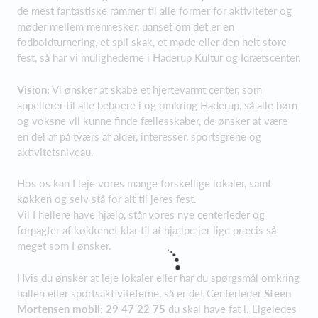
de mest fantastiske rammer til alle former for aktiviteter og
møder mellem mennesker, uanset om det er en
fodboldturnering, et spil skak, et møde eller den helt store
fest, så har vi mulighederne i Haderup Kultur og Idrætscenter.
Vision:
Vi ønsker at skabe et hjertevarmt center, som
appellerer til alle beboere i og omkring Haderup, så alle børn
og voksne vil kunne finde fællesskaber, de ønsker at være
en del af på tværs af alder, interesser, sportsgrene og
aktivitetsniveau.
Hos os kan I leje vores mange forskellige lokaler, samt
køkken og selv stå for alt til jeres fest.
Vil I hellere have hjælp, står vores nye centerleder og
forpagter af køkkenet klar til at hjælpe jer lige præcis så
meget som I ønsker.
Hvis du ønsker at leje lokaler eller har du spørgsmål omkring
hallen eller sportsaktiviteterne, så er det Centerleder
Steen
Mortensen
mobil: 29 47 22 75
du skal have fat i. Ligeledes