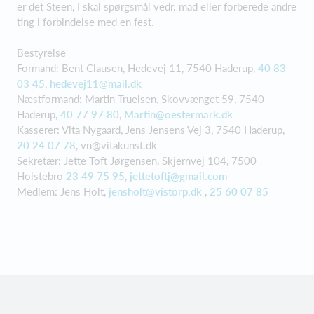
er det Steen, I skal spørgsmål vedr. mad eller forberede andre
ting i forbindelse med en fest.
Bestyrelse
Formand: Bent Clausen, Hedevej 11, 7540 Haderup,
40 83
03 45
,
hedevej11@mail.dk
Næstformand: Martin Truelsen, Skovvænget 59, 7540
Haderup,
40 77 97 80
,
Martin@oestermark.dk
Kasserer: Vita Nygaard, Jens Jensens Vej 3, 7540 Haderup,
20 24 07 78
,
vn@vitakunst.dk
Sekretær: Jette Toft Jørgensen, Skjernvej 104, 7500
Holstebro
23 49 75 95
,
jettetoftj@gmail.com
Medlem: Jens Holt,
jensholt@vistorp.dk
,
25 60 07 85