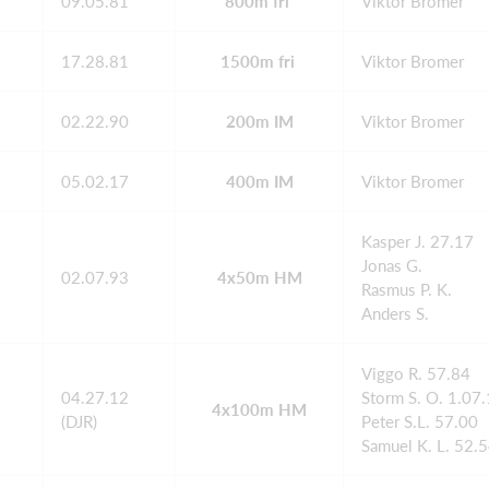
09.05.81
800m fri
Viktor Bromer
17.28.81
1500m fri
Viktor Bromer
02.22.90
200m IM
Viktor Bromer
05.02.17
400m IM
Viktor Bromer
Kasper J. 27.17
Jonas G.
02.07.93
4x50m HM
Rasmus P. K.
Anders S.
Viggo R. 57.84
04.27.12
Storm S. O. 1.07
4x100m HM
(DJR)
Peter S.L. 57.00
Samuel K. L. 52.