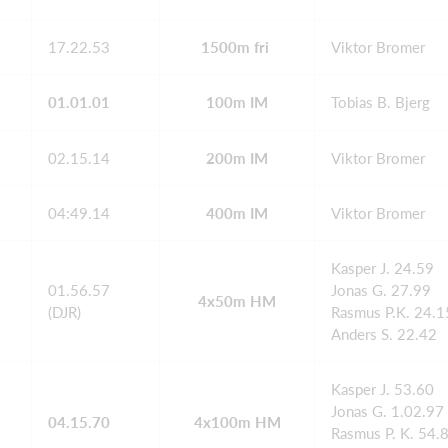
17.22.53
1500m fri
Viktor Bromer
01.01.01
100m IM
Tobias B. Bjerg
02.15.14
200m IM
Viktor Bromer
04:49.14
400m IM
Viktor Bromer
Kasper J. 24.59
01.56.57
Jonas G. 27.99
4x50m HM
(DJR)
Rasmus P.K. 24.1
Anders S. 22.42
Kasper J. 53.60
Jonas G. 1.02.97
04.15.70
4x100m HM
Rasmus P. K. 54.