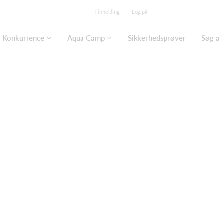
Tilmelding
Log på
Konkurrence
Aqua Camp
Sikkerhedsprøver
Søg a