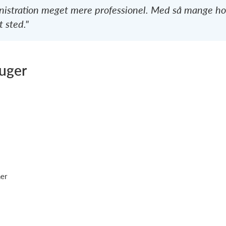
inistration meget mere professionel. Med så mange h
t sted."
ruger
ner