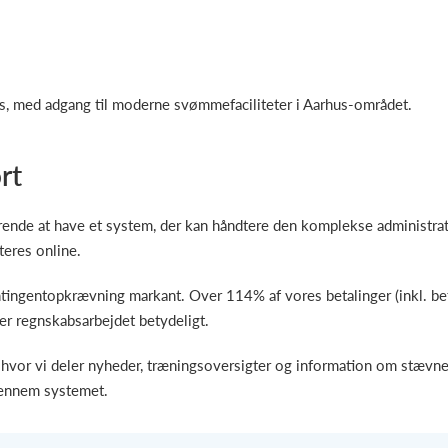
s, med adgang til moderne svømmefaciliteter i Aarhus-området.
rt
nde at have et system, der kan håndtere den komplekse administrati
teres online.
tingentopkrævning markant. Over 114% af vores betalinger (inkl. bet
er regnskabsarbejdet betydeligt.
hvor vi deler nyheder, træningsoversigter og information om stæv
gennem systemet.