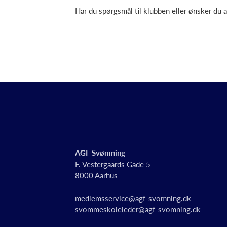
Har du spørgsmål til klubben eller ønsker du 
AGF Svømning
F. Vestergaards Gade 5
8000 Aarhus
medlemsservice@agf-svomning.dk
svommeskoleleder@agf-svomning.dk