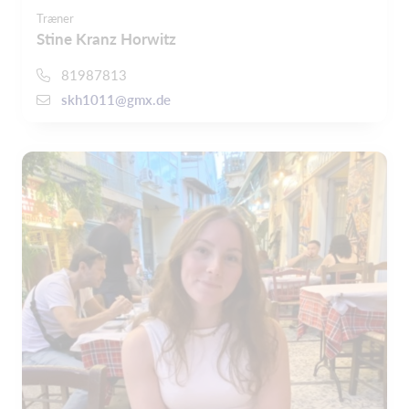
Træner
Stine Kranz Horwitz
81987813
skh1011@gmx.de