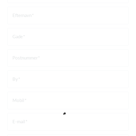
Efternavn
Gade
Postnummer
By
Mobil
E-mail