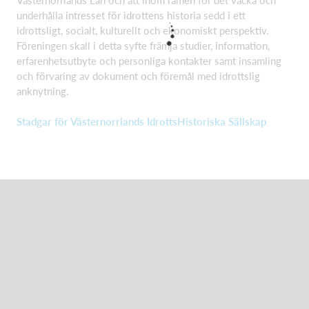
underhålla intresset för idrottens historia sedd i ett
idrottsligt, socialt, kulturellt och ekonomiskt perspektiv.
Föreningen skall i detta syfte främja studier, information,
erfarenhetsutbyte och personliga kontakter samt insamling
och förvaring av dokument och föremål med idrottslig
anknytning.
Stadgar för Västernorrlands IdrottsHistoriska Sällskap