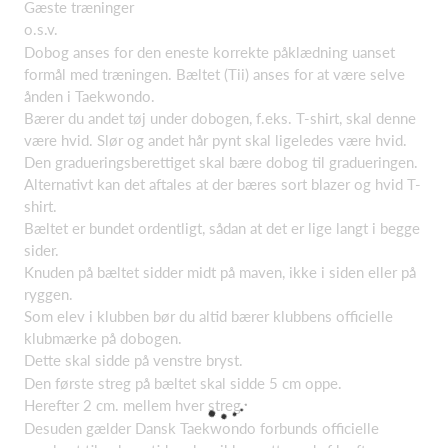
Gæste træninger
o.s.v.
Dobog anses for den eneste korrekte påklædning uanset
formål med træningen. Bæltet (Tii) anses for at være selve
ånden i Taekwondo.
Bærer du andet tøj under dobogen, f.eks. T-shirt, skal denne
være hvid. Slør og andet hår pynt skal ligeledes være hvid.
Den gradueringsberettiget skal bære dobog til gradueringen.
Alternativt kan det aftales at der bæres sort blazer og hvid T-
shirt.
Bæltet er bundet ordentligt, sådan at det er lige langt i begge
sider.
Knuden på bæltet sidder midt på maven, ikke i siden eller på
ryggen.
Som elev i klubben bør du altid bærer klubbens officielle
klubmærke på dobogen.
Dette skal sidde på venstre bryst.
Den første streg på bæltet skal sidde 5 cm oppe.
Herefter 2 cm. mellem hver streg.
Desuden gælder Dansk Taekwondo forbunds officielle