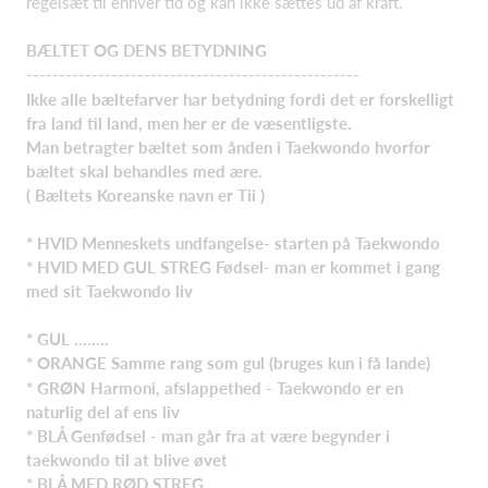
regelsæt til enhver tid og kan ikke sættes ud af kraft.
BÆLTET OG DENS BETYDNING
---------------------------------------------------
Ikke alle bæltefarver har betydning fordi det er forskelligt
fra land til land, men her er de væsentligste.
Man betragter bæltet som ånden i Taekwondo hvorfor
bæltet skal behandles med ære.
( Bæltets Koreanske navn er Tii )
* HVID Menneskets undfangelse- starten på Taekwondo
* HVID MED GUL STREG Fødsel- man er kommet i gang
med sit Taekwondo liv
* GUL ........
* ORANGE Samme rang som gul (bruges kun i få lande)
* GRØN Harmoni, afslappethed - Taekwondo er en
naturlig del af ens liv
* BLÅ Genfødsel - man går fra at være begynder i
taekwondo til at blive øvet
* BLÅ MED RØD STREG ........