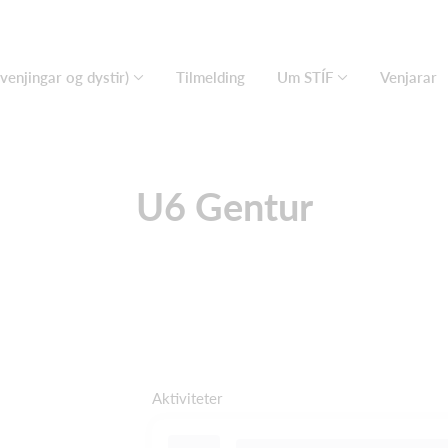
(venjingar og dystir)
Tilmelding
Um STÍF
Venjarar
U6 Gentur
Aktiviteter