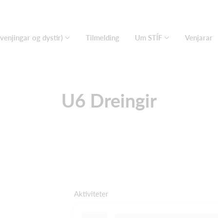
(venjingar og dystir)
Tilmelding
Um STÍF
Venjarar
U6 Dreingir
Aktiviteter