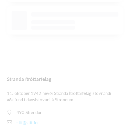
Stranda ítróttarfelag
11. oktober 1942 hevði Stranda Ítróttarfelag stovnandi
aðalfund í dansistovuni á Strondum.
490 Strendur
stif@stif.fo