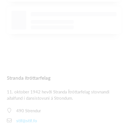
Stranda ítróttarfelag
11. oktober 1942 hevði Stranda Ítróttarfelag stovnandi
aðalfund í dansistovuni á Strondum.
490 Strendur
stif@stif.fo