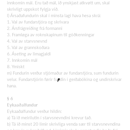
innkomin mál. Eru tað mál, ið ynskjast atkvøtt um, skal
skrivligt uppskot fylgja við.
l) Ársaðafundurin skal í minsta lagi hava hesa skrá:
1. Val av fundarstjóra og skrivara
2. Ársfrágreiðing frá formanni
3. Framløga av roknskapinum til góðkenningar
4. Val av starvsnevnd
5. Val av grannskoðara
6. Áseting av limagjaldi
7. Innkomin mál
8. Ymiskt
m) Fundurin verður stjórnaður av fundarstjóra, sum fundurin
velur. Fundarstjórin førir fundin í gerðabókina og undirskrivar
hana.
§ 6
Eykaaðalfundur
Eykaaðalfundur verður hildin:
a) Tá ið meirilutin í starvsnevndini krevur tað.
b) Tá ið minst 20 limir skrivliga venda sær til starvsnevndina