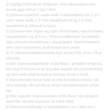
a) Dagligu leiðsluna av felagnum, velur aðalfundurin eina
nevnd uppá millum 3 og 7 limir.
b) Starvsnevndarlimir verða valdir á aðalfundinum fyri 2 ár í
senn. Valdir verða 3-4 limir annaðhvørt ár og 3-4 limir
annaðhvørt ár. Afturval er loyvt.
c) Starvsnevndin skipar seg sjálv við formanni, næstformanni,
kassameistara og skrivara. Starvsnevndin kann harumframt
býta virksemi nevndarinnar í ábyrgdarøkir. Næstformaðurin
røkir starv formansins, tá ið honum bert undan.
d) Til starvsnevndarlimir kunnu bert veljast fólk, ið eru 18 ár
ella eldri.
e) Allir starvsnevndarfundir skulu førast í gerðabók felagsins,
hon skal ið hvussu so er lýsa allar avgeðir hjá starvsnevndini,
og skal verða undirskrivað av teimum, ið eru á fundi.
f) Starvsnevndin hevur fund, so ofta formaðurin heldur tað
vera neyðugt, ella um ein av hinum nevndarlimunum ynskir
tað.
g) Allar avgerðir í starvsnevndini verða tiknar við vanligum
meiriluta. Stendur á jøvnum, er málið fallið.
h) Starvsnevndarfundur er avgerðarførur um 3 limir eru á