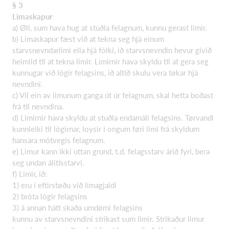
§ 3
Limaskapur
a) Øll, sum hava hug at stuðla felagnum, kunnu gerast limir.
b) Limaskapur fæst við at tekna seg hjá einum
starvsnevndarlimi ella hjá fólki, ið starvsnevndin hevur givið
heimild til at tekna limir. Limirnir hava skyldu til at gera seg
kunnugar við lógir felagsins, ið altíð skulu vera tøkar hjá
nevndini.
c) Vil ein av limunum ganga út úr felagnum, skal hetta boðast
frá til nevndina.
d) Limirnir hava skyldu at stuðla endamáli felagsins. Tørvandi
kunnleiki til lógirnar, loysir í ongum føri limi frá skyldum
hansara mótvegis felagnum.
e) Limur kann ikki uttan grund, t.d. felagsstarv árið fyri, bera
seg undan álitisstarvi.
f) Limir, ið:
1) eru í eftirstøðu við limagjaldi
2) bróta lógir felagsins
3) á annan hátt skaða umdømi felagsins
kunnu av starvsnevndini strikast sum limir. Strikaður limur