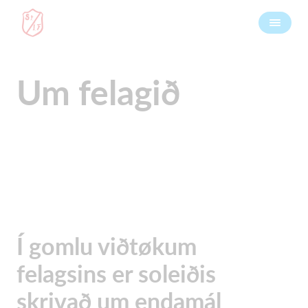
Um felagið
Í gomlu viðtøkum
felagsins er soleiðis
skrivað um endamál