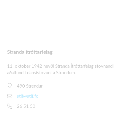
Stranda ítróttarfelag
11. oktober 1942 hevði Stranda Ítróttarfelag stovnandi
aðalfund í dansistovuni á Strondum.
490 Strendur
stif@stif.fo
26 51 50