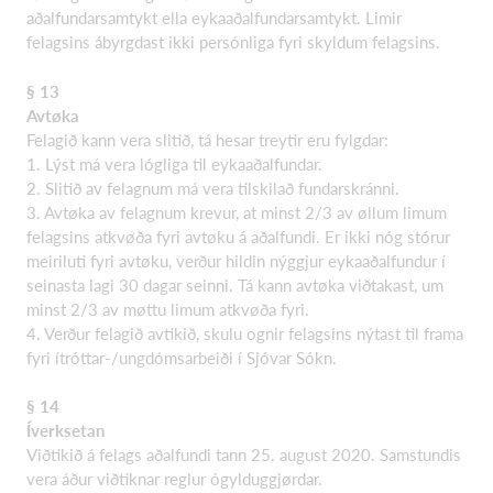
aðalfundarsamtykt ella eykaaðalfundarsamtykt. Limir
felagsins ábyrgdast ikki persónliga fyri skyldum felagsins.
§ 13
Avtøka
Felagið kann vera slitið, tá hesar treytir eru fylgdar:
1. Lýst má vera lógliga til eykaaðalfundar.
2. Slitið av felagnum má vera tilskilað fundarskránni.
3. Avtøka av felagnum krevur, at minst 2/3 av øllum limum
felagsins atkvøða fyri avtøku á aðalfundi. Er ikki nóg stórur
meiriluti fyri avtøku, verður hildin nýggjur eykaaðalfundur í
seinasta lagi 30 dagar seinni. Tá kann avtøka viðtakast, um
minst 2/3 av møttu limum atkvøða fyri.
4. Verður felagið avtikið, skulu ognir felagsins nýtast til frama
fyri ítróttar-/ungdómsarbeiði í Sjóvar Sókn.
§ 14
Íverksetan
Viðtikið á felags aðalfundi tann 25. august 2020. Samstundis
vera áður viðtiknar reglur ógylduggjørdar.