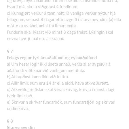
og krevja eykaaðalfund. Limirnir skulu samstundis boða frá,
hvørji mál skulu viðgerast á fundinum.
c) Kunngjørt verður á tann hátt, ið vanliga verður nýttur hjá
felagnum, seinast 8 dagar eftir avgerð í starvsnevndini (a) ella
móttøku av áheitanini frá limunum(b).
Fundurin skal lýsast við minst 8 daga freist. Lýsingin skal
nevna hvørji mál eru á skránni.
§ 7
Felags reglur fyri ársaðalfund og eykaaðalfund
a) Um hesar lógir ikki áseta annað, verða allar avgerðir á
aðalfundi viðtiknar við vanligum meiriluta.
b) Atkvøðast kann ikki við fulltrú.
c) Allir limir, sum eru 14 ár ella eldri, hava atkvøðurætt.
d) Atkvøðugreiðslan skal vera skrivlig, krevja í minsta lagi
tveir limir tað.
e) Skrivarin skrivar fundarbók, sum fundarstjóri og skrivari
undirskriva.
§ 8
Starvsnevndin