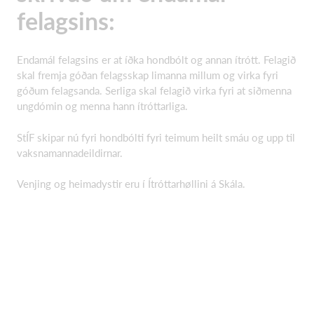
felagsins:
Endamál felagsins er at íðka hondbólt og annan ítrótt. Felagið
skal fremja góðan felagsskap limanna millum og virka fyri
góðum felagsanda. Serliga skal felagið virka fyri at siðmenna
ungdómin og menna hann ítróttarliga.
StÍF skipar nú fyri hondbólti fyri teimum heilt smáu og upp til
vaksnamannadeildirnar.
Venjing og heimadystir eru í Ítróttarhøllini á Skála.