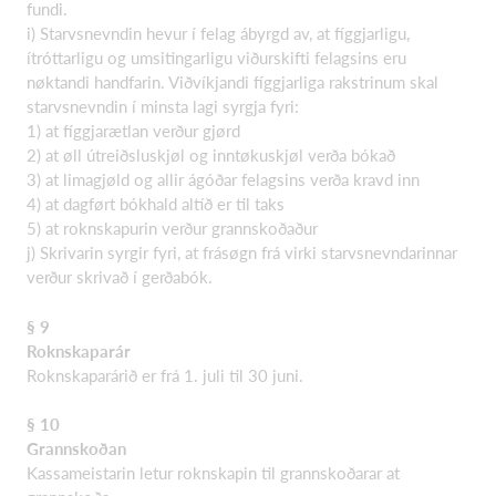
fundi.
i) Starvsnevndin hevur í felag ábyrgd av, at fíggjarligu,
ítróttarligu og umsitingarligu viðurskifti felagsins eru
nøktandi handfarin. Viðvíkjandi fíggjarliga rakstrinum skal
starvsnevndin í minsta lagi syrgja fyri:
1) at fíggjarætlan verður gjørd
2) at øll útreiðsluskjøl og inntøkuskjøl verða bókað
3) at limagjøld og allir ágóðar felagsins verða kravd inn
4) at dagført bókhald altíð er til taks
5) at roknskapurin verður grannskoðaður
j) Skrivarin syrgir fyri, at frásøgn frá virki starvsnevndarinnar
verður skrivað í gerðabók.
§ 9
Roknskaparár
Roknskaparárið er frá 1. juli til 30 juni.
§ 10
Grannskoðan
Kassameistarin letur roknskapin til grannskoðarar at