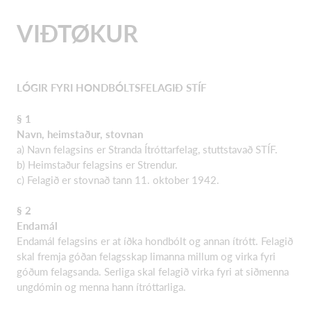
VIÐTØKUR
LÓGIR FYRI HONDBÓLTSFELAGIÐ STÍF
§ 1
Navn, heimstaður, stovnan
a) Navn felagsins er Stranda Ítróttarfelag, stuttstavað STÍF.
b) Heimstaður felagsins er Strendur.
c) Felagið er stovnað tann 11. oktober 1942.
§ 2
Endamál
Endamál felagsins er at íðka hondbólt og annan ítrótt. Felagið
skal fremja góðan felagsskap limanna millum og virka fyri
góðum felagsanda. Serliga skal felagið virka fyri at siðmenna
ungdómin og menna hann ítróttarliga.