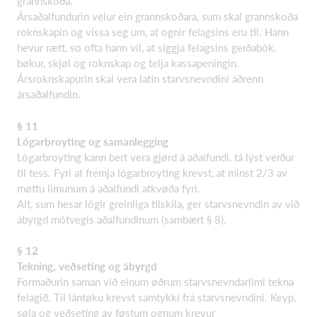
grannskoða.
Ársaðalfundurin velur ein grannskoðara, sum skal grannskoða
roknskapin og vissa seg um, at ognir felagsins eru til. Hann
hevur rætt, so ofta hann vil, at síggja felagsins gerðabók,
bøkur, skjøl og roknskap og telja kassapeningin.
Ársroknskapurin skal vera latin starvsnevndini áðrenn
ársaðalfundin.
§ 11
Lógarbroyting og samanlegging
Lógarbroyting kann bert vera gjørd á aðalfundi, tá lýst verður
til tess. Fyri at fremja lógarbroyting krevst, at minst 2/3 av
møttu limunum á aðalfundi atkvøða fyri.
Alt, sum hesar lógir greinliga tilskila, ger starvsnevndin av við
ábyrgd mótvegis aðalfundinum (sambært § 8).
§ 12
Tekning, veðseting og ábyrgd
Formaðurin saman við einum øðrum starvsnevndarlimi tekna
felagið. Til lántøku krevst samtykki frá starvsnevndini. Keyp,
søla og veðseting av føstum ognum krevur