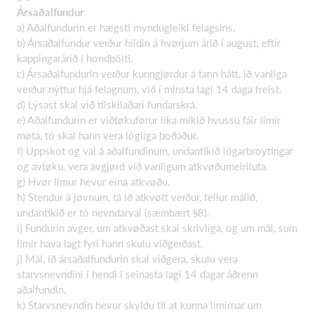
Ársaðalfundur
a) Aðalfundurin er hægsti myndugleiki felagsins.
b) Ársaðalfundur verður hildin á hvørjum árið í august, eftir
kappingarárið í hondbólti.
c) Ársaðalfundurin verður kunngjørdur á tann hátt, ið vanliga
verður nýttur hjá felagnum, við í minsta lagi 14 daga freist.
d) Lýsast skal við tilskilaðari fundarskrá.
e) Aðalfundurin er viðtøkuførur líka mikið hvussu fáir limir
møta, tó skal hann vera lógliga boðaður.
f) Uppskot og val á aðalfundinum, undantikið lógarbroytingar
og avtøku, vera avgjørd við vanligum atkvøðumeiriluta.
g) Hvør limur hevur eina atkvøðu.
h) Stendur á jøvnum, tá ið atkvøtt verður, fellur málið,
undantikið er tó nevndarval (sæmbært §8).
i) Fundurin avger, um atkvøðast skal skrivliga, og um mál, sum
limir hava lagt fyri hann skulu viðgerðast.
j) Mál, ið ársaðalfundurin skal viðgera, skulu vera
starvsnevndini í hendi í seinasta lagi 14 dagar áðrenn
aðalfundin.
k) Starvsnevndin hevur skyldu til at kunna limirnar um