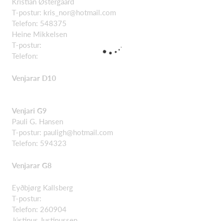
Kristian Østergaard
T-postur:
kris_nor@hotmail.com
Telefon: 548375
Heine Mikkelsen
T-postur:
Telefon:
Venjarar D10
Venjari G9
Pauli G. Hansen
T-postur:
pauligh@hotmail.com
Telefon: 594323
Venjarar G8
Eyðbjørg Kallsberg
T-postur:
Telefon: 260904
Jústinus Justinussen