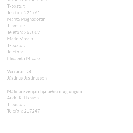
T-postur:
Telefon: 221761
Marita Magnadóttir
T-postur:
Telefon: 267069
Maria Mrdalo
T-postur:
Telefon:
Elisabeth Mrdalo
Venjarar D8
Jústinus Justinussen
Málmansvenjari hjá bønum og ungum
Andri K. Hansen
T-postur:
Telefon: 217247