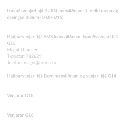
Høvuðsvenjari hjá BURN mansliðnum, 1. deild menn og
dreingjaliðunum (D U8-U16)
Hjálparvenjari hjá SMS kvinnuliðnum, høvuðsvenjari hjá
G16
Magni Thomsen
T-postur: 782829
Telefon:
magni@formo.fo
Hjálparvenjari hjá Burn mansliðnum og venjari hjá G14
Venjarar D18
Venjarar G16