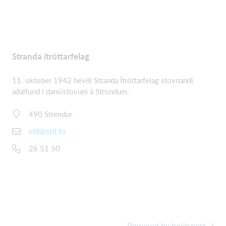
Stranda ítróttarfelag
11. oktober 1942 hevði Stranda Ítróttarfelag stovnandi
aðalfund í dansistovuni á Strondum.
490 Strendur
stif@stif.fo
26 51 50
Powered by holdsport