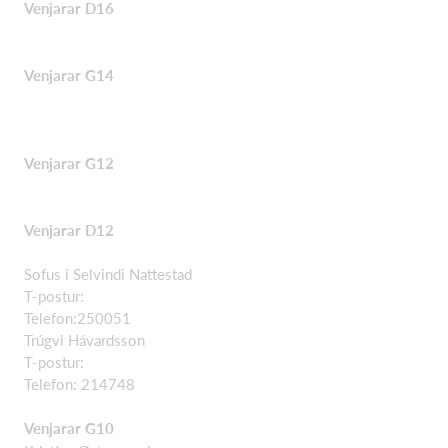
Venjarar D16
Venjarar G14
Venjarar G12
Venjarar D12
Sofus í Selvindi Nattestad
T-postur:
Telefon:250051
Trúgvi Hávardsson
T-postur:
Telefon: 214748
Venjarar G10