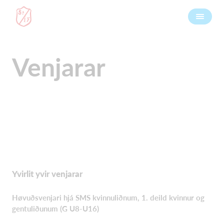
Venjarar
Yvirlit yvir venjarar
Høvuðsvenjari hjá SMS kvinnuliðnum, 1. deild kvinnur og
gentuliðunum (G U8-U16)