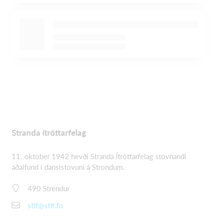
Stranda ítróttarfelag
11. oktober 1942 hevði Stranda Ítróttarfelag stovnandi
aðalfund í dansistovuni á Strondum.
490 Strendur
stif@stif.fo