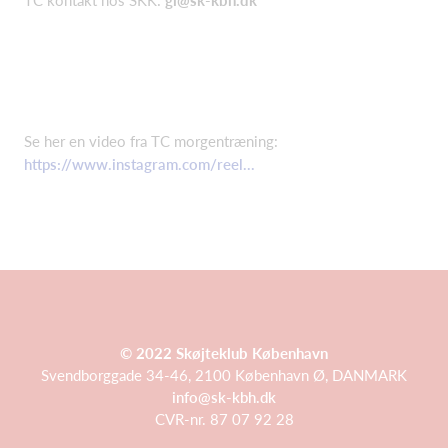
TC kontakt hos SKK:
gl@sk-kbh.dk
Se her en video fra TC morgentræning:
https://www.instagram.com/reel...
© 2022 Skøjteklub København
Svendborggade 34-46, 2100 København Ø, DANMARK
info@sk-kbh.dk
CVR-nr. 87 07 92 28