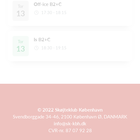
Off-ice B2+C
Tor
13
17:30 - 18:15
Is B2+C
Tor
13
18:30 - 19:15
© 2022 Skøjteklub København
Svendborggade 34-46, 2100 København Ø, DANMARK
info@sk-kbh.dk
CVR-nr. 87 07 92 28