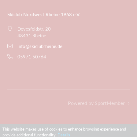
Skiclub Nordwest Rheine 1968 e.V.
Devesfeldstr. 20
48431 Rheine
info@skiclubrheine.de
05971 50764
Powered by SportMember
This website makes use of cookies to enhance browsing experience and
provide additional functionality.
Details