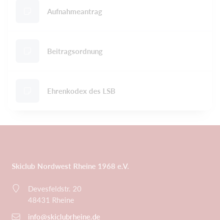
Aufnahmeantrag
Beitragsordnung
Ehrenkodex des LSB
Skiclub Nordwest Rheine 1968 e.V.
Devesfeldstr. 20
48431 Rheine
info@skiclubrheine.de