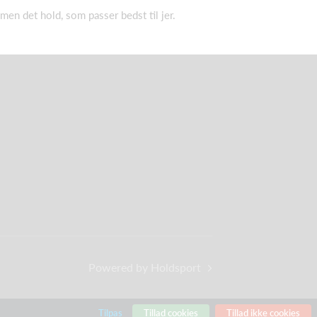
mmen det hold, som passer bedst til jer.
Powered by Holdsport
Tilpas
Tillad cookies
Tillad ikke cookies