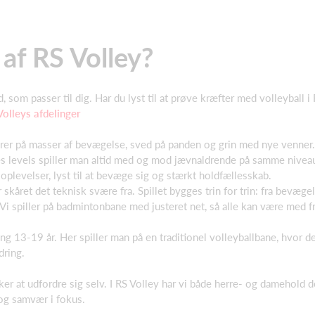
 af RS Volley?
d, som passer til dig. Har du lyst til at prøve kræfter med volleyball i
Volleys afdelinger
serer på masser af bevægelse, sved på panden og grin med nye venner.
s levels spiller man altid med og mod jævnaldrende på samme niveau
plevelser, lyst til at bevæge sig og stærkt holdfællesskab.
skåret det teknisk svære fra. Spillet bygges trin for trin: fra bevægels
l. Vi spiller på badmintonbane med justeret net, så alle kan være med f
ng 13-19 år. Her spiller man på en traditionel volleyballbane, hvor de
rdring.
sker at udfordre sig selv. I RS Volley har vi både herre- og damehold
 og samvær i fokus.