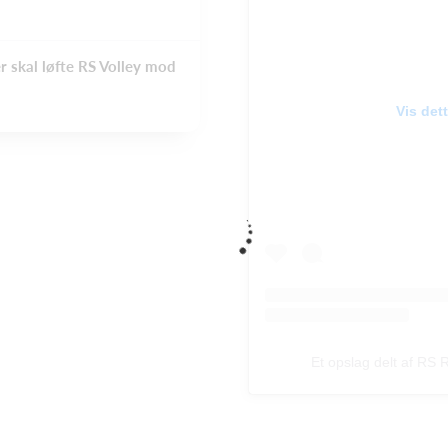
r skal løfte RS Volley mod
Vis det
Et opslag delt af RS