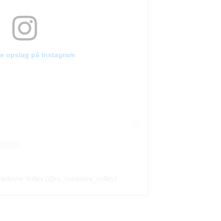
te opslag på Instagram
 Rødovre Volley (@rs_roedovre_volley)