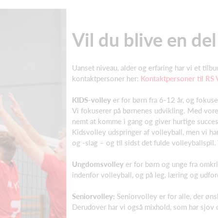
Vil du blive en del
Uanset niveau, alder og erfaring har vi et tilbu
kontaktpersoner her:
Kontaktpersoner til RS 
KIDS-volley
er for børn fra 6-12 år, og foku
Vi fokuserer på børnenes udvikling. Med vore
nemt at komme i gang og giver hurtige succeso
Kidsvolley udspringer af volleyball, men vi har 
og -slag – og til sidst det fulde volleyballspi
Ungdomsvolley
er for børn og unge fra omkri
indenfor volleyball, og på leg, læring og udfo
Seniorvolley:
Seniorvolley er for alle, der øn
Derudover har vi også mixhold, som har sjov