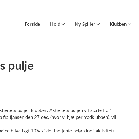
Forside
Hold
Ny Spiller
Klubben
s pulje
vitets pulje i klubben. Aktivitets puljen vil starte fra 1
b fra tjansen den 27 dec, (hvor vi hjælper madklubben), vil
bejde blive lagt 10% af det indtjente beløb ind i aktivitets