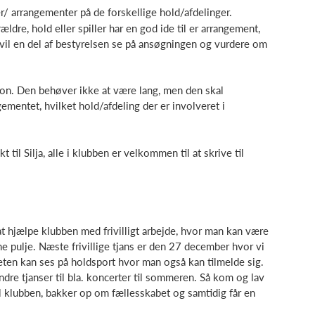
r/ arrangementer på de forskellige hold/afdelinger.
dre, hold eller spiller har en god ide til er arrangement,
r vil en del af bestyrelsen se på ansøgningen og vurdere om
sson. Den behøver ikke at være lang, men den skal
gementet, hvilket hold/afdeling der er involveret i
til Silja, alle i klubben er velkommen til at skrive til
at hjælpe klubben med frivilligt arbejde, hvor man kan være
ne pulje. Næste frivillige tjans er den 27 december hvor vi
eten kan ses på holdsport hvor man også kan tilmelde sig.
re tjanser til bla. koncerter til sommeren. Så kom og lav
til klubben, bakker op om fællesskabet og samtidig får en