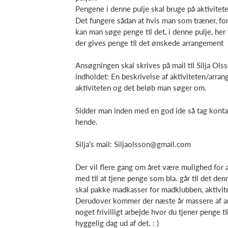
Pengene i denne pulje skal bruge på aktivitete
Det fungere sådan at hvis man som træner, foræl
kan man søge penge til det, i denne pulje, he
der gives penge til det ønskede arrangement
Ansøgningen skal skrives på mail til Silja Ol
indholdet: En beskrivelse af aktiviteten/arran
aktiviteten og det beløb man søger om.
Sidder man inden med en god ide så tag kontakt 
hende.
Silja's mail:
Siljaolsson@gmail.com
Der vil flere gang om året være mulighed for 
med til at tjene penge som bla. går til det den
skal pakke madkasser for madklubben, aktivit
Derudover kommer der næste år massere af and
noget frivilligt arbejde hvor du tjener penge 
hyggelig dag ud af det. : )