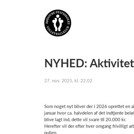
NYHED: Aktivitet
27. nov. 2025, kl. 22.02
Som noget nyt bliver der i 2026 oprettet en akti
januar hvor ca. halvdelen af det indtjente belø
blive lagt ind, dette vil svare til 20.000 kr.
Herefter vil der efter hver omgang frivilligt ar
puljen.