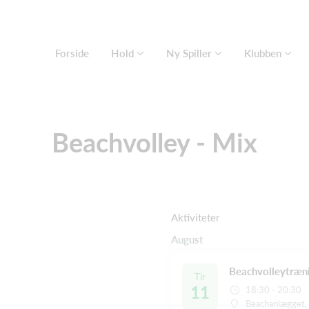
Forside
Hold
Ny Spiller
Klubben
Beachvolley - Mix
Aktiviteter
August
Beachvolleytræni
Tir
11
18:30 - 20:30
Beachanlægget,