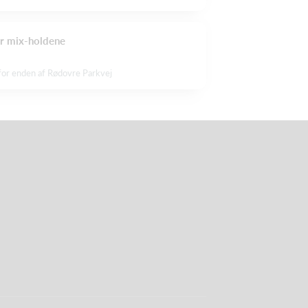
or mix-holdene
or enden af Rødovre Parkvej