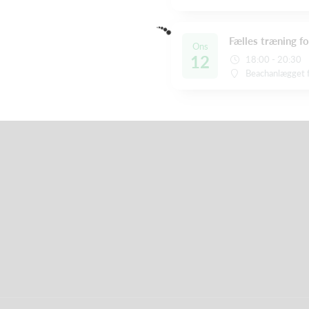
Fælles træning f
Ons
12
18:00 - 20:30
Beachanlægget f