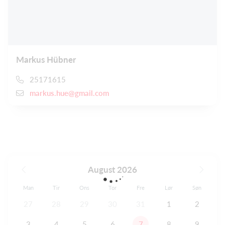
Markus Hübner
25171615
markus.hue@gmail.com
August 2026
Man
Tir
Ons
Tor
Fre
Lør
Søn
27
28
29
30
31
1
2
3
4
5
6
7
8
9