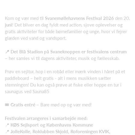
Kom og vær med til
Svanemøllehavnens Festival 2026
den 20
.
juni
! Det bliver en dag fyldt med action, sjove oplevelser og
gratis aktiviteter for både børnefamilier og unge, hvor vi fejrer
glæden ved vand og vandsport.
📍 Det Blå Stadion på Svaneknoppen er festivalens centrum
– her samles vi til dagens aktiviteter, musik og fællesskab.
Prøv en sejltur, hop i en robåd eller mærk vinden i håret på et
paddleboard – helt gratis - alt i mens musikken sætter
stemningen! Du kan også prøve at fiske eller hoppe en tur i
saunagus ved Sauna85
🎟
Gratis entré
– Bare mød op og vær med!
Festivalen arrangeres i samarbejde med:
📍
KØS Sejlsport og
Københavns Kommune
📍
JolleKolle, Roklubben Skjold, Roforeningen KVIK,