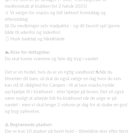
medlemskab af klubben for 2 halvår 2025)
🧃 Vi sørger for snacks og lidt lækkert formiddag og
eftermiddag
🍱 Du medbringer selv madpakke - og dit favorit spil (gerne
både til udenfor og indenfor)
🩱 Husk badetøj og håndklæde
🏊 Krav for deltagelse:
Du skal kunne svømme og føle dig tryg i vandet
Det er en fordel, hvis du er en rigtig vandhund 🐬Når du
tilmelder dit barn, så skal du også vælge en dag hvor du selv
kan stå til rådighed for Campen - til at lave snacks/rydde
op/hjælpe til i klubhuset - eller hjælpe på broen. Det vil også
være muligt at arbejde lidt fra klubhuset når de unge er på
vandet - men vi skal bruge 2 voksne pr dag for at skabe en god
og tryg oplevelse.
⚠️ Begrænsede pladser:
Der er kun 10 pladser på hvert hold – tilmelding sker efter først