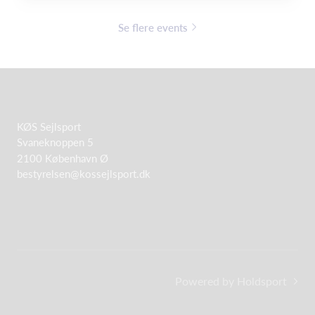
Se flere events
KØS Sejlsport
Svaneknoppen 5
2100 København Ø
bestyrelsen@kossejlsport.dk
Powered by Holdsport