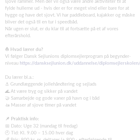
sjove rammer. Men der vil også være andre aktiviteter til at
fylde hullerne ud - hvis der er for meget vind eller bare for at
hygge og have det sjovt. Vi har paddleboard, kajakker og måske
bliver det også til en tur i speedbåd.
Når ugen er slut, er du klar til at fortsætte på et af vores
efterårshold.
⛵ Hvad lærer du?
Vi følger Dansk Sejlunions diplomsejlerprogram på begynder-
niveau
https://dansksejlunion.dk/uddannelse/diplomsejlerskolen
Du lærer bl.a.:
⚓ Grundlæggende jollehåndtering og sejlads
🌊 At være tryg og sikker på vandet
🤝 Samarbejde og gode vaner på havn og i båd
🚤 Masser af sjove timer på vandet
📌 Praktisk info:
📅 Dato: Uge 32 (mandag til fredag)
🕘 Tid: Kl. 9.00 – 15.00 hver dag
💰 Pris: 800 kr. pr. deltager (+ 800,- efterfølgende til