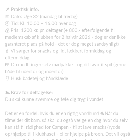
📌 Praktisk info:
📅 Dato: Uge 32 (mandag til fredag)
🕘 Tid: Kl. 10.00 – 16.00 hver dag
💰 Pris: 1200 kr. pr. deltager (+ 800,- efterfølgende til
medlemskab af klubben for 2 halvår 2026 - dog er der ikke
garanteret plads på hold - det er dog meget sandsynligt)
🧃 Vi sørger for snacks og lidt lækkert formiddag og
eftermiddag
🍱 Du medbringer selv madpakke - og dit favorit spil (gerne
både til udenfor og indenfor)
🩱 Husk badetøj og håndklæde
🏊 Krav for deltagelse:
Du skal kunne svømme og føle dig tryg i vandet
Det er en fordel, hvis du er en rigtig vandhund 🐬Når du
tilmelder dit barn, så skal du også vælge en dag hvor du selv
kan stå til rådighed for Campen - til at lave snacks/rydde
op/hjælpe til i klubhuset - eller hjælpe på broen. Det vil også