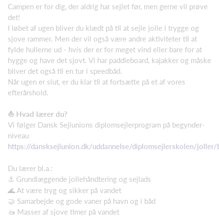
Campen er for dig, der aldrig har sejlet før, men gerne vil prøve
det!
I løbet af ugen bliver du klædt på til at sejle jolle i trygge og
sjove rammer. Men der vil også være andre aktiviteter til at
fylde hullerne ud - hvis der er for meget vind eller bare for at
hygge og have det sjovt. Vi har paddleboard, kajakker og måske
bliver det også til en tur i speedbåd.
Når ugen er slut, er du klar til at fortsætte på et af vores
efterårshold.
⛵ Hvad lærer du?
Vi følger Dansk Sejlunions diplomsejlerprogram på begynder-
niveau
https://dansksejlunion.dk/uddannelse/diplomsejlerskolen/joller
Du lærer bl.a.:
⚓ Grundlæggende jollehåndtering og sejlads
🌊 At være tryg og sikker på vandet
🤝 Samarbejde og gode vaner på havn og i båd
🚤 Masser af sjove timer på vandet