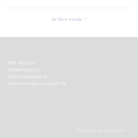
Se flere events
KØS Sejlsport
Svaneknoppen 5
2100 København Ø
bestyrelsen@kossejlsport.dk
Powered by Holdsport