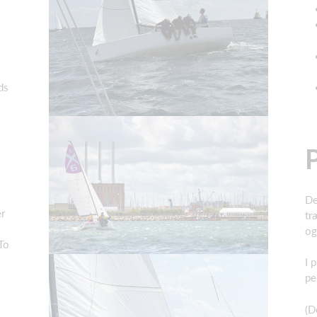
ds
P
De
er
tr
og
To
I 
pe
(D