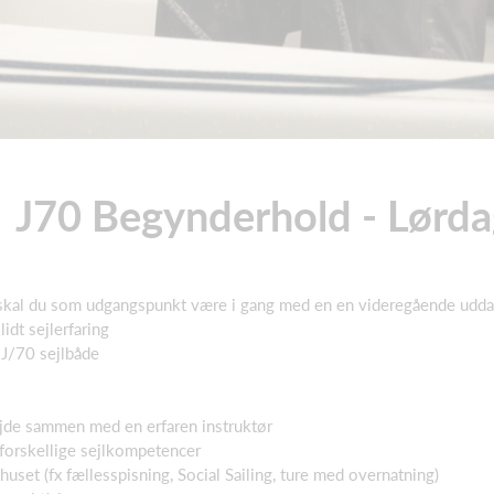
 J70 Begynderhold - Lørda
 skal du som udgangspunkt være i gang med en en videregående udda
idt sejlerfaring
e J/70 sejlbåde
jde sammen med en erfaren instruktør
f forskellige sejlkompetencer
huset (fx fællesspisning, Social Sailing, ture med overnatning)