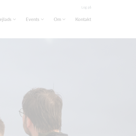
Log på
ejlads
Events
Om
Kontakt