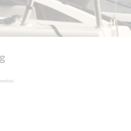
g
nnelse)