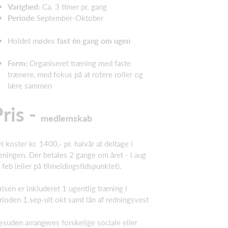
Varighed:
Ca. 3 timer pr. gang
Periode
September-Oktober
Holdet mødes
fast én gang om ugen
Form:
Organiseret træning med faste
trænere, med fokus på at rotere roller og
lære sammen
ris -
medlemskab
t koster kr. 1400,- pr. halvår at deltage i
æningen. Der betales 2 gange om året - i aug
 feb (eller på tilmeldingstidspunktet).
prisen er inkluderet 1 ugentlig træning i
rioden 1.sep-ult okt samt lån af redningsvest
esuden arrangeres forskelige sociale eller