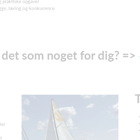
g praktiske opgaver
ygge, læring og konkurrence
 det som noget for dig? =>
ler
t