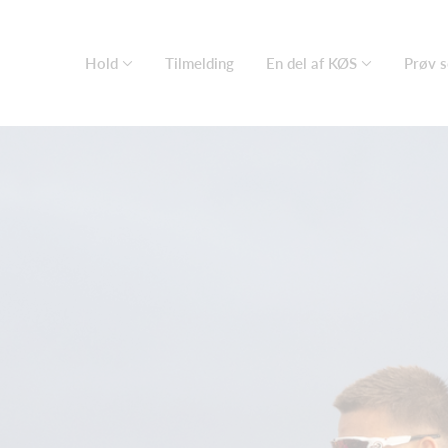
Hold
Tilmelding
En del af KØS
Prøv s