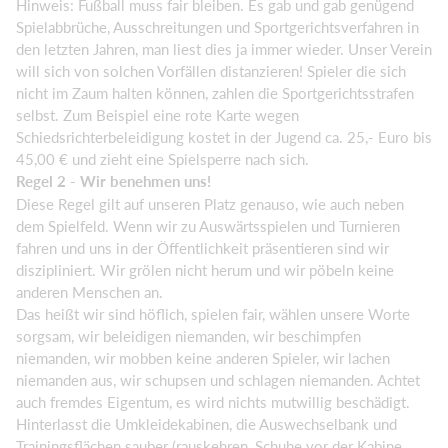
Hinweis: Fußball muss fair bleiben. Es gab und gab genügend
Spielabbrüche, Ausschreitungen und Sportgerichtsverfahren in
den letzten Jahren, man liest dies ja immer wieder. Unser Verein
will sich von solchen Vorfällen distanzieren! Spieler die sich
nicht im Zaum halten können, zahlen die Sportgerichtsstrafen
selbst. Zum Beispiel eine rote Karte wegen
Schiedsrichterbeleidigung kostet in der Jugend ca. 25,- Euro bis
45,00 € und zieht eine Spielsperre nach sich.
Regel 2 - Wir benehmen uns!
Diese Regel gilt auf unseren Platz genauso, wie auch neben
dem Spielfeld. Wenn wir zu Auswärtsspielen und Turnieren
fahren und uns in der Öffentlichkeit präsentieren sind wir
diszipliniert. Wir grölen nicht herum und wir pöbeln keine
anderen Menschen an.
Das heißt wir sind höflich, spielen fair, wählen unsere Worte
sorgsam, wir beleidigen niemanden, wir beschimpfen
niemanden, wir mobben keine anderen Spieler, wir lachen
niemanden aus, wir schupsen und schlagen niemanden. Achtet
auch fremdes Eigentum, es wird nichts mutwillig beschädigt.
Hinterlasst die Umkleidekabinen, die Auswechselbank und
Trainingsflächen sauber (rauskehren, Schuhe vor der Kabine