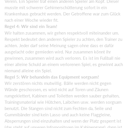
Verein. Ein Spieler traf einen anderen Spieler am Kopf. Dieser
musste mit schwerer Gehirnerschütterung sofort in ein
Krankenhaus gebracht werden. Der Getroffene war zum Glück
nach einer Woche wieder fit.
Regel 4: Wir sind ein Team!
Wir halten zusammen, wir gehen respektvoll miteinander um.
Respekt bedeutet den anderen Spieler zu achten, den Trainer zu
achten. Jeder darf seine Meinung sagen ohne dass er dafür
ausgelacht oder gemieden wird. Nur zusammen könnt ihr
gewinnen, zusammen wird auch verloren. Es ist im Fußball nie
einer alleine Schuld an einem verlorenen Spiel, es gewinnt auch
niemand alleine ein Spiel.
Regel 5: Wir behandeln das Equipment sorgsam!
Wir zerstören nichts mutwillig. Bälle werden nicht gegen
Wände geschossen, es wird nicht auf Toren und Zäunen
rumgeklettert, Kabinen und Toiletten werden sauber gehalten,
Trainingsmaterial wie Hütchen, Laibchen usw. werden sorgsam
benutzt. Die Stangen sind nicht zum Fechten da, Seile und
Gummibänder sind kein Lasso und auch keine Flaggleine,
Absperrungen sind einzuhalten und wenn der Platz gesperrt ist
(das steht auf unseren Infomonitoren im Kabinengang), dann ist