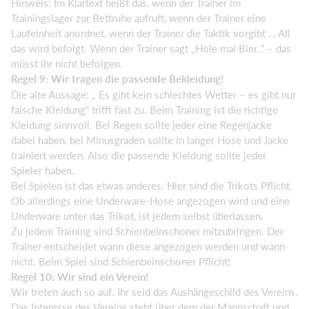
Hinweis: Im Klartext heißt das, wenn der Trainer im
Trainingslager zur Bettruhe aufruft, wenn der Trainer eine
Laufeinheit anordnet, wenn der Trainer die Taktik vorgibt … All
das wird befolgt. Wenn der Trainer sagt „Hole mal Bier..“ – das
müsst ihr nicht befolgen.
Regel 9: Wir tragen die passende Bekleidung!
Die alte Aussage: „ Es gibt kein schlechtes Wetter – es gibt nur
falsche Kleidung“ trifft fast zu. Beim Training ist die richtige
Kleidung sinnvoll. Bei Regen sollte jeder eine Regenjacke
dabei haben, bei Minusgraden sollte in langer Hose und Jacke
trainiert werden. Also die passende Kleidung sollte jeder
Spieler haben.
Bei Spielen ist das etwas anderes. Hier sind die Trikots Pflicht.
Ob allerdings eine Underware-Hose angezogen wird und eine
Underware unter das Trikot, ist jedem selbst überlassen.
Zu jedem Training sind Schienbeinschoner mitzubringen. Der
Trainer entscheidet wann diese angezogen werden und wann
nicht. Beim Spiel sind Schienbeinschoner Pflicht!
Regel 10: Wir sind ein Verein!
Wir treten auch so auf. Ihr seid das Aushängeschild des Vereins.
Das Interesse des Vereins steht über dem der Mannschaft und