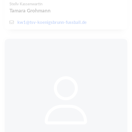
Stellv Kassenwartin
Tamara Grohmann
kw1@tsv-koenigsbrunn-fussball.de