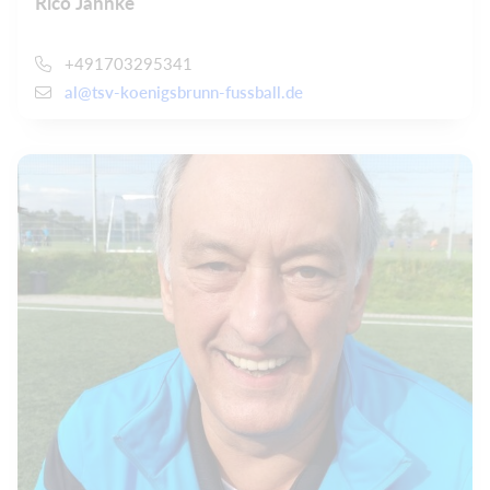
Rico Jahnke
+491703295341
al@tsv-koenigsbrunn-fussball.de