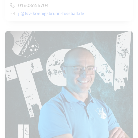
01603656704
jl@tsv-koenigsbrunn-fussball.de