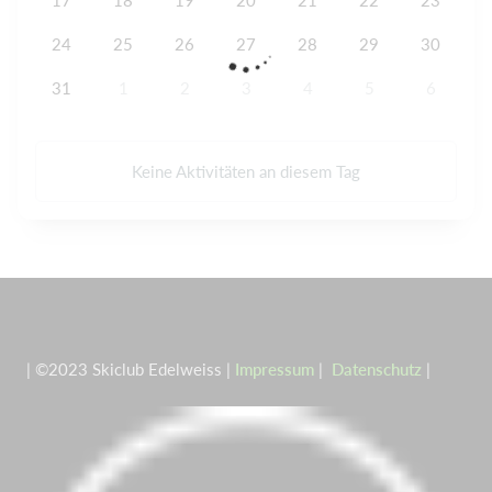
17
18
19
20
21
22
23
24
25
26
27
28
29
30
31
1
2
3
4
5
6
Keine Aktivitäten an diesem Tag
| ©2023 Skiclub Edelweiss |
Impressum
|
Datenschutz
|